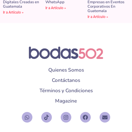
Digitales Creadas en
WhatsApp
Empresas en Eventos
Guatemala
Corporativos En
Ir a Artículo »
Guatemala
Ir a Artículo »
Ir a Artículo »
Quienes Somos
Contáctanos
Términos y Condiciones
Magazine
W
T
I
F
E
h
i
n
a
n
a
k
s
c
v
t
t
t
e
e