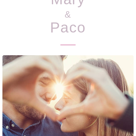
&
Paco