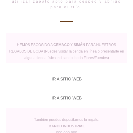
utilizar zapato apto para césped y abrigo
para el frío.
HEMOS ESCOGIDO A
CEMACO
Y
SIMÁN
PARA NUESTROS
REGALOS DE BODA (Puedes visitar la tienda en línea o presentarte en
alguna tienda física indicando: boda Flores/Fuentes)
IR A SITIO WEB
IR A SITIO WEB
También puedes depositarnos tu regalo:
BANCO INDUSTRIAL
000-000-000