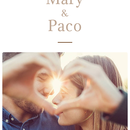
&
Paco