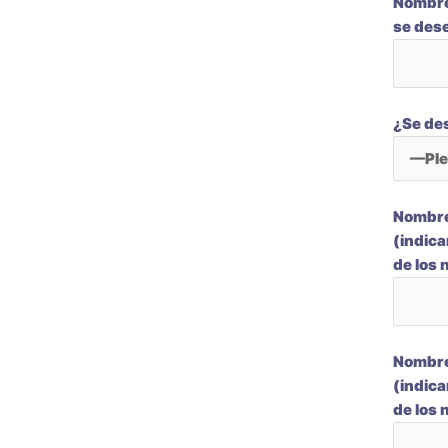
Nombres
se dese
¿Se de
Nombres
(indica
de los
Nombres
(indica
de los