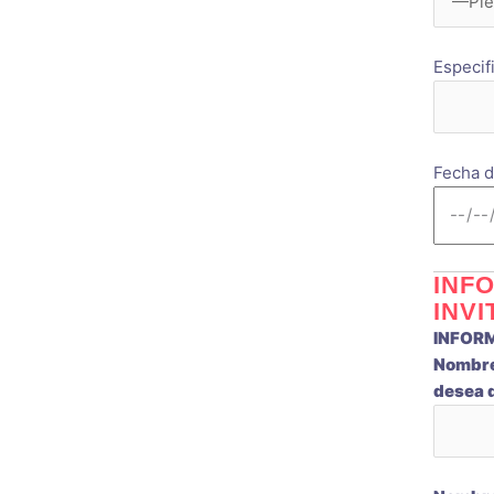
Especif
Fecha d
INF
INVI
INFOR
Nombres
desea q