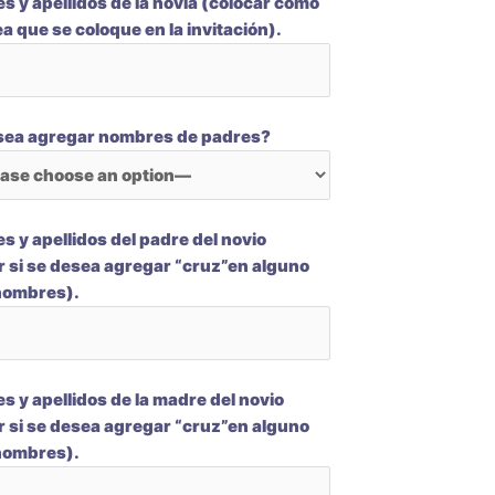
 y apellidos de la novia (colocar cómo
a que se coloque en la invitación).
sea agregar nombres de padres?
 y apellidos del padre del novio
r si se desea agregar “cruz”en alguno
 nombres).
 y apellidos de la madre del novio
r si se desea agregar “cruz”en alguno
 nombres).