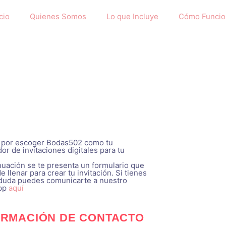
cio
Quienes Somos
Lo que Incluye
Cómo Funcio
 por escoger Bodas502 como tu
or de invitaciones digitales para tu
nuación se te presenta un formulario que
 llenar para crear tu invitación. Si tienes
duda puedes comunicarte a nuestro
pp
aquí
ORMACIÓN DE CONTACTO