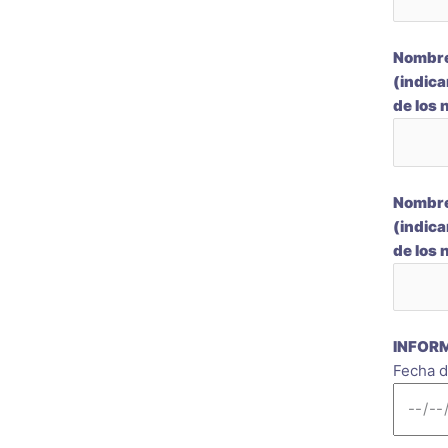
Nombres
(indica
de los
Nombres
(indica
de los
INFOR
Fecha d