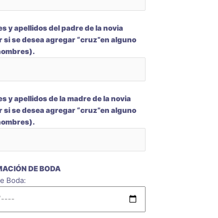
 y apellidos del padre de la novia
r si se desea agregar “cruz”en alguno
 nombres).
 y apellidos de la madre de la novia
r si se desea agregar “cruz”en alguno
 nombres).
MACIÓN DE BODA
e Boda: