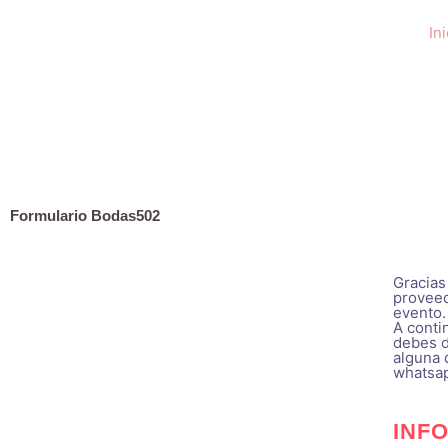
Skip
Ini
to
content
Formulario Bodas502
Gracias
proveed
evento.
A conti
debes de
alguna 
whatsa
INF