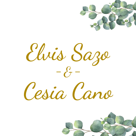
Elvis Sazo
&
Cesia Cano